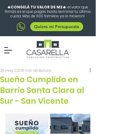
🔥CONGELÁ TU VALOR DE M2🔥
: el valor que
firmás es el que pagás hasta terminar tu última
cuota. Más de 600 familias ya lo hicieron!
Quiero mi Presupuesto
28 may 2024
1 min de lectura
Sueño Cumplido en
Barrio Santa Clara al
Sur - San Vicente