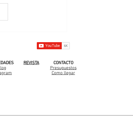
 nueva familia
arella en Medal
 YOUTUBE!
EDADES
REVISTA
CONTACTO
log
Presupuestos
tagram
Como llegar