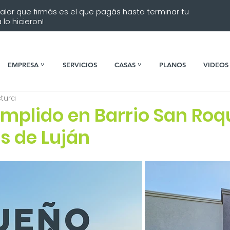
 valor que firmás es el que pagás hasta terminar tu
lo hicieron!
EMPRESA ˅
SERVICIOS
CASAS ˅
PLANOS
VIDEOS
ctura
mplido en Barrio San Roq
 de Luján