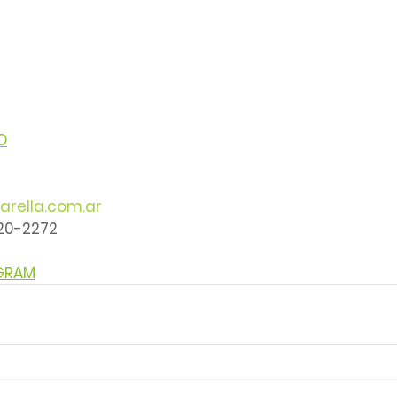
O
arella.com.ar
220-2272
AGRAM