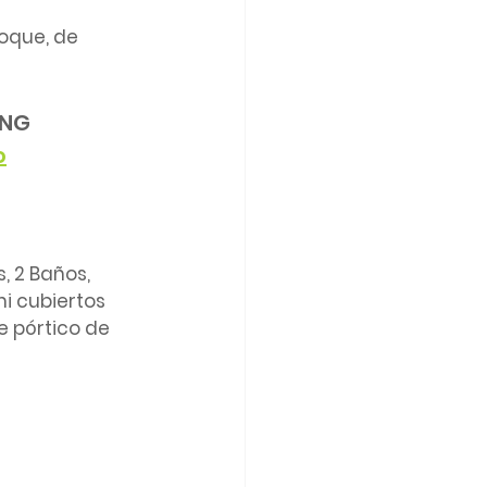
Roque, de 
ING
o
, 2 Baños, 
mi cubiertos 
e pórtico de 