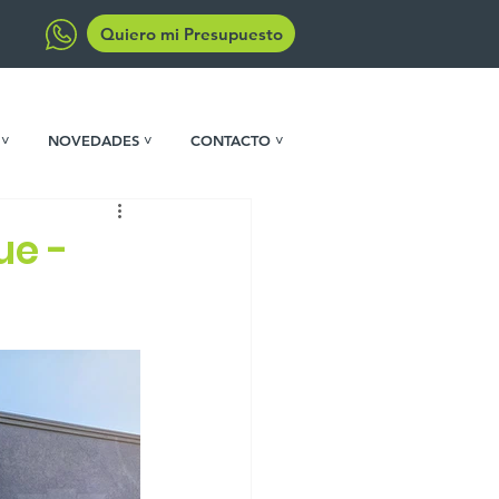
Quiero mi Presupuesto
 ˅
NOVEDADES ˅
CONTACTO ˅
ue -