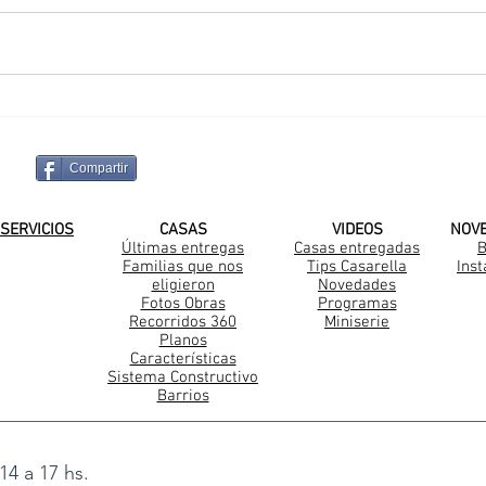
Sueño Cumplido en La
Una
Pintada
Cas
Compartir
¡SUSCRIBITE A NUESTRO CANAL DE
SERVICIOS
CASAS
VIDEOS
NOV
Últimas entregas
Casas entregadas
B
Familias que nos
Tips Casarella
Ins
Construccion Steel Frame
eligieron
Novedades
Fotos Obras
Programas
Recorridos 360
Miniserie
Planos
Características
Sistema Constructivo
Barrios
14 a 17 hs.