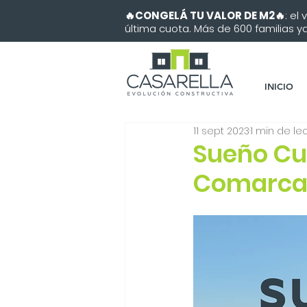
🔥CONGELÁ TU VALOR DE M2🔥
: el
última cuota. Más de 600 familias ya 
INICIO
11 sept 2023
1 min de le
Sueño Cu
Comarcas