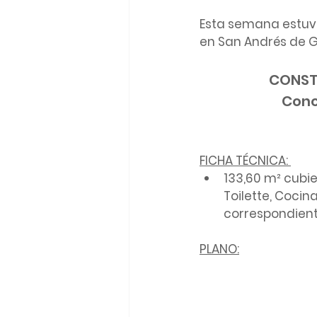
Esta semana estuv
en San Andrés de Gi
CONSTR
Cono
FICHA TÉCNICA: 
133,60 m² cubie
Toilette, Cocin
correspondiente
PLANO: