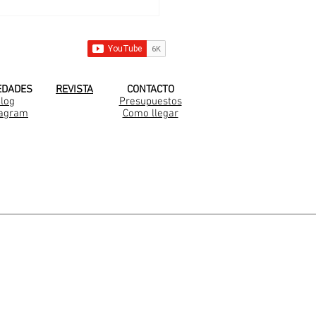
arella en Medal
 YOUTUBE!
EDADES
REVISTA
CONTACTO
log
Presupuestos
tagram
Como llegar