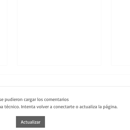
se pudieron cargar los comentarios
técnico. Intenta volver a conectarte o actualiza la página.
Actualizar
Sueño Cumplido en La
Una