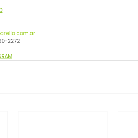
O
arella.com.ar
220-2272
AGRAM