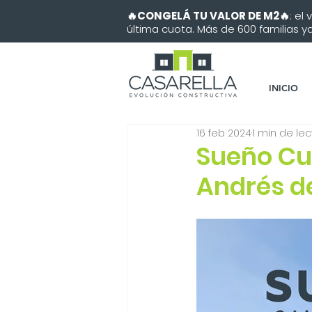
🔥CONGELÁ TU VALOR DE M2🔥
: el
última cuota. Más de 600 familias ya 
INICIO
16 feb 2024
1 min de lec
Sueño Cu
Andrés de