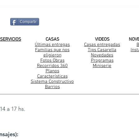
Pintada
Cas
Compartir
¡SUSCRIBITE A NUESTRO CANAL DE
SERVICIOS
CASAS
VIDEOS
NOV
Últimas entregas
Casas entregadas
B
Familias que nos
Tips Casarella
Ins
Construccion Steel Frame
eligieron
Novedades
Fotos Obras
Programas
Recorridos 360
Miniserie
Planos
Características
Sistema Constructivo
Barrios
14 a 17 hs.
sajes):