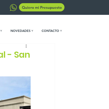
Quiero mi Presupuesto
 ˅
NOVEDADES ˅
CONTACTO ˅
l - San