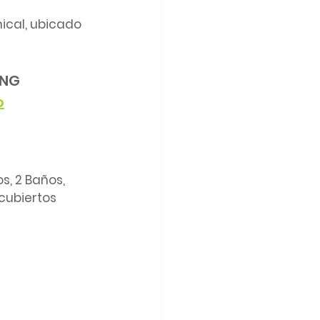
ical, ubicado 
ING
o
s, 2 Baños, 
cubiertos 