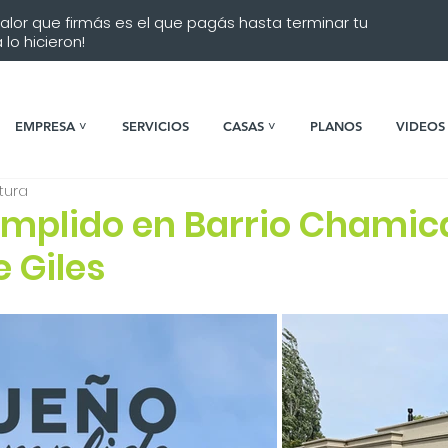
 valor que firmás es el que pagás hasta terminar tu
lo hicieron!
EMPRESA ˅
SERVICIOS
CASAS ˅
PLANOS
VIDEOS
tura
mplido en Barrio Chamica
 Giles