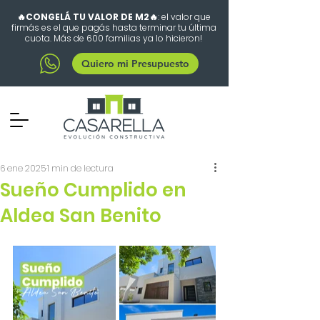
🔥CONGELÁ TU VALOR DE M2🔥
: el valor que
firmás es el que pagás hasta terminar tu última
cuota. Más de 600 familias ya lo hicieron!
Quiero mi Presupuesto
6 ene 2025
1 min de lectura
Sueño Cumplido en
Aldea San Benito