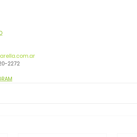
O
arella.com.ar
220-2272
AGRAM