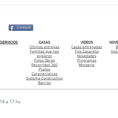
Sueño Cumplido en La
Una
Pintada
Cas
Compartir
¡SUSCRIBITE A NUESTRO CANAL DE
SERVICIOS
CASAS
VIDEOS
NOV
Últimas entregas
Casas entregadas
B
Familias que nos
Tips Casarella
Ins
Construccion Steel Frame
eligieron
Novedades
Fotos Obras
Programas
Recorridos 360
Miniserie
Planos
Características
Sistema Constructivo
Barrios
14 a 17 hs.