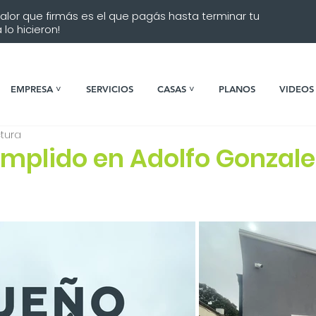
 valor que firmás es el que pagás hasta terminar tu
lo hicieron!
EMPRESA ˅
SERVICIOS
CASAS ˅
PLANOS
VIDEOS
ctura
mplido en Adolfo Gonzale