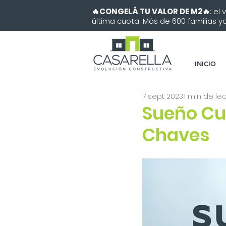
🔥CONGELÁ TU VALOR DE M2🔥
: el
última cuota. Más de 600 familias ya 
INICIO
7 sept 2023
1 min de le
Sueño Cu
Chaves