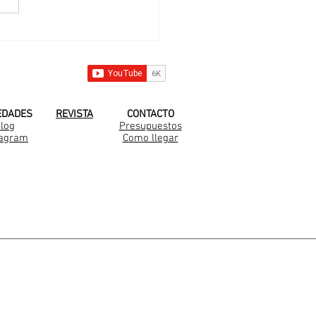
 nueva familia
arella en Medal
 YOUTUBE!
EDADES
REVISTA
CONTACTO
log
Presupuestos
tagram
Como llegar