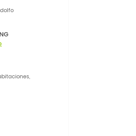
dolfo 
ING
o
bitaciones, 