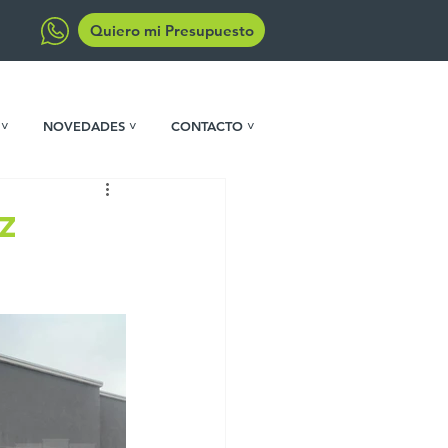
Quiero mi Presupuesto
 ˅
NOVEDADES ˅
CONTACTO ˅
z