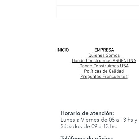
Una nueva familia
Casarella en Los Cedros
SEGUINOS EN
INICIO
EMPRESA
Quienes Somos
Donde Construimos ARGENTINA
Donde Construimos USA
Políticas de Calidad
Preguntas Frencuentes
Horario de atención:
Lunes a Viernes de 08 a 13 hs y 
Sábados de 09 a 13 hs.
Teléfonos de oficina: