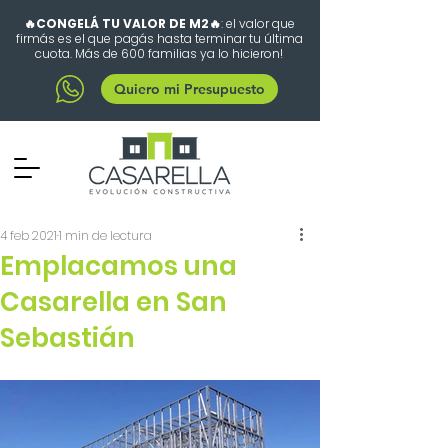
🔥CONGELÁ TU VALOR DE M2🔥
: el valor que
firmás es el que pagás hasta terminar tu última
cuota. Más de 600 familias ya lo hicieron!
Quiero mi Presupuesto
4 feb 2021
1 min de lectura
Emplacamos una
Casarella en San
Sebastián