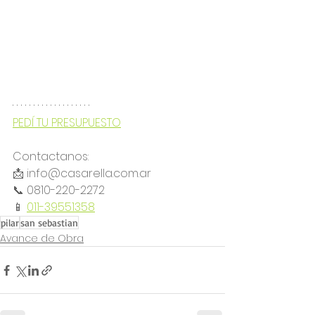
PEDÍ TU PRESUPUESTO
Contactanos:
📩 info@casarella.com.ar
📞 0810-220-2272 
📱 
011-39551358
pilar
san sebastian
Avance de Obra